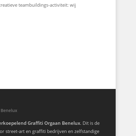
reatieve teambuildings-activiteit: wij
 Benelux
rkoepelend Graffiti Orgaan Benelux
. Dit is de
r street-art en graffiti bedrijven en zelfstandige