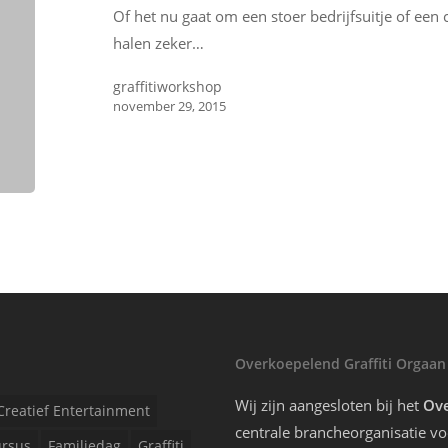
Of het nu gaat om een stoer bedrijfsuitje of een c
halen zeker…
graffitiworkshop
november 29, 2015
Overkoepelend Graffiti Orgaan
Wij zijn aangesloten bij het
Ove
Creatief Entertainment
centrale brancheorganisatie voo
rsus
Familiedag
Graffiti