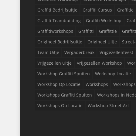
Graffiti Bedrijfsuitje
Graffiti Cursus
Graffitie
Graffiti Teambuilding
Graffiti Workshop
Graf
Graffitiworkshops
Graffitti
Graffittie
Graffit
Origineel Bedrijfsuitje
Origineel Uitje
Street-
Team Uitje
Vergaderbreak
Vrijgezellenfeest
Vrijgezellen Uitje
Vrijgezellen Workshop
Wor
Workshop Graffiti Spuiten
Workshop Locatie
Workshop Op Locatie
Workshops
Workshops 
Workshops Graffiti Spuiten
Workshops In Ned
Workshops Op Locatie
Workshop Street-Art