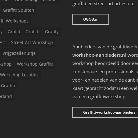
graffiti en street-art artiesten.
Graffiti Spuiten
OGOB.nl
fiti Workshops
ty
Grafiti
Grafitti
Grafity
Art
Street-Art Workshop
Aanbieders van de graffitiwor
Vrijgezellenuitje
workshop-aanbieders.nl
worde
workshop beoordeeld door een 
kshop
Workshop Graffiti
kunstenaars en professionals u
Workshop Locaties
voor- en nadelen van de aanbi
Graffiti
kaart gebracht zodat u een we
erland
van een graffitiworkshop.
Graffiti-workshop-aanbieders.