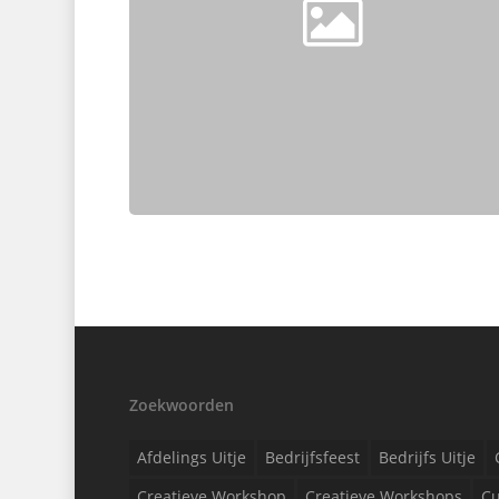
Zoekwoorden
Afdelings Uitje
Bedrijfsfeest
Bedrijfs Uitje
Creatieve Workshop
Creatieve Workshops
Cu