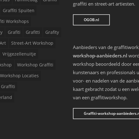
graffiti en street-art artiesten.
Graffiti Spuiten
OGOB.nl
fiti Workshops
ty
Grafiti
Grafitti
Grafity
Art
Street-Art Workshop
Aanbieders van de graffitiwor
Vrijgezellenuitje
workshop-aanbieders.nl
worde
workshop beoordeeld door een 
kshop
Workshop Graffiti
kunstenaars en professionals u
Workshop Locaties
voor- en nadelen van de aanbi
Graffiti
kaart gebracht zodat u een we
erland
van een graffitiworkshop.
Graffiti-workshop-aanbieders.