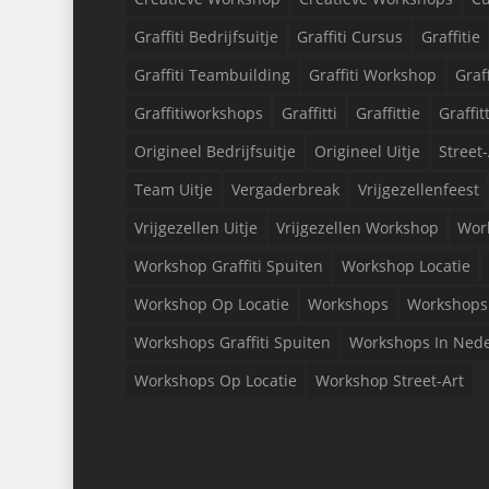
Graffiti Bedrijfsuitje
Graffiti Cursus
Graffitie
Graffiti Teambuilding
Graffiti Workshop
Graf
Graffitiworkshops
Graffitti
Graffittie
Graffit
Origineel Bedrijfsuitje
Origineel Uitje
Street-
Team Uitje
Vergaderbreak
Vrijgezellenfeest
Vrijgezellen Uitje
Vrijgezellen Workshop
Wor
Workshop Graffiti Spuiten
Workshop Locatie
Workshop Op Locatie
Workshops
Workshops 
Workshops Graffiti Spuiten
Workshops In Ned
Workshops Op Locatie
Workshop Street-Art