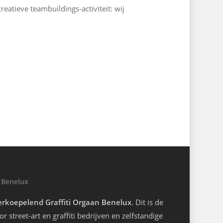
reatieve teambuildings-activiteit: wij
 Benelux
rkoepelend Graffiti Orgaan Benelux
. Dit is de
r street-art en graffiti bedrijven en zelfstandige