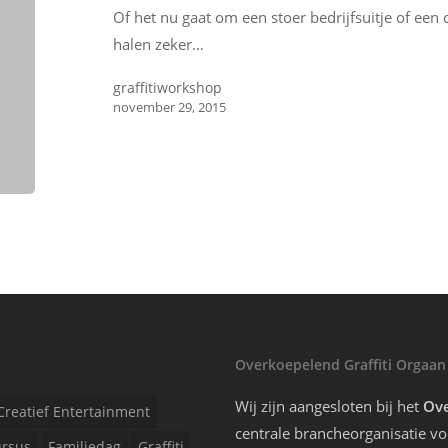
Of het nu gaat om een stoer bedrijfsuitje of een c
halen zeker…
graffitiworkshop
november 29, 2015
Overkoepelend Graffiti Orgaan
Wij zijn aangesloten bij het
Ove
Creatief Entertainment
centrale brancheorganisatie voo
rsus
Familiedag
Graffiti