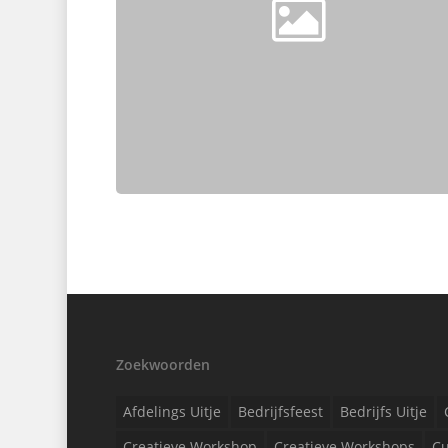
Zoekwoorden
Afdelings Uitje
Bedrijfsfeest
Bedrijfs Uitje
Creatieve Workshop
Creatieve Workshops
Cu