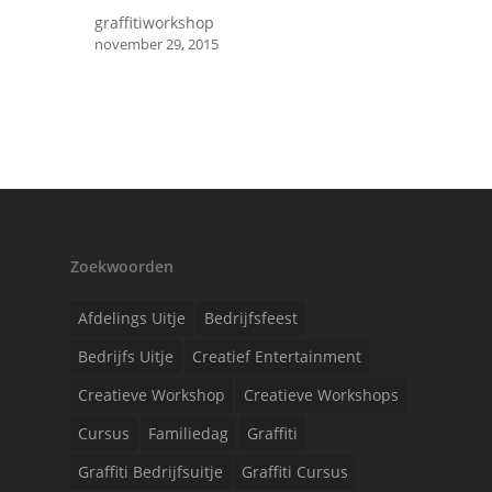
graffitiworkshop
november 29, 2015
Zoekwoorden
Afdelings Uitje
Bedrijfsfeest
Bedrijfs Uitje
Creatief Entertainment
Creatieve Workshop
Creatieve Workshops
Cursus
Familiedag
Graffiti
Graffiti Bedrijfsuitje
Graffiti Cursus