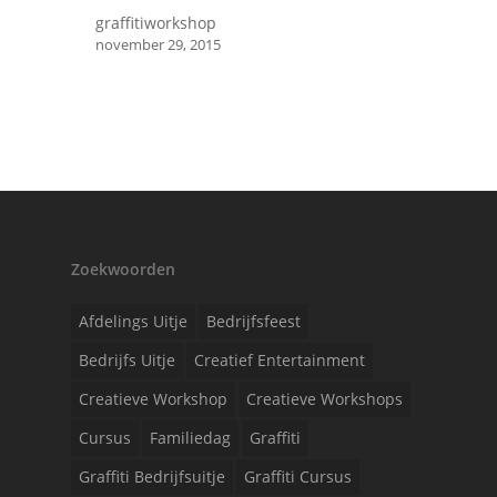
graffitiworkshop
november 29, 2015
Zoekwoorden
Afdelings Uitje
Bedrijfsfeest
Bedrijfs Uitje
Creatief Entertainment
Creatieve Workshop
Creatieve Workshops
Cursus
Familiedag
Graffiti
Graffiti Bedrijfsuitje
Graffiti Cursus